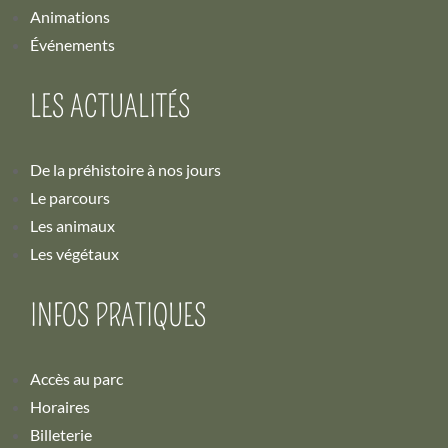
Animations
Événements
LES ACTUALITÉS
De la préhistoire à nos jours
Le parcours
Les animaux
Les végétaux
INFOS PRATIQUES
Accès au parc
Horaires
Billeterie