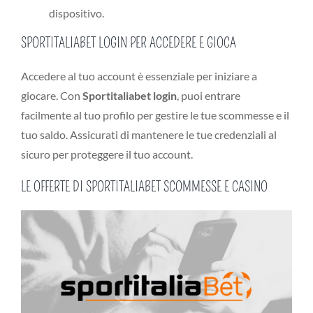
dispositivo.
SPORTITALIABET LOGIN PER ACCEDERE E GIOCA
Accedere al tuo account è essenziale per iniziare a
giocare. Con
Sportitaliabet login
, puoi entrare
facilmente al tuo profilo per gestire le tue scommesse e il
tuo saldo. Assicurati di mantenere le tue credenziali al
sicuro per proteggere il tuo account.
LE OFFERTE DI SPORTITALIABET SCOMMESSE E CASINO