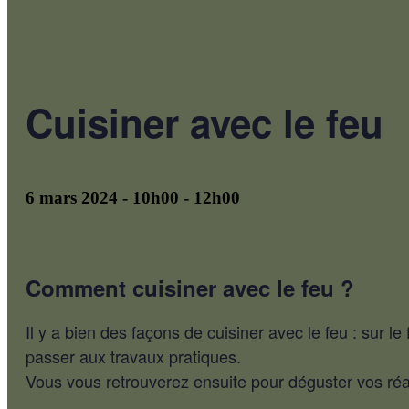
Cuisiner avec le feu
6 mars 2024 - 10h00
-
12h00
Comment cuisiner avec le feu ?
Il y a bien des façons de cuisiner avec le feu : sur
passer aux travaux pratiques.
Vous vous retrouverez ensuite pour déguster vos réalis