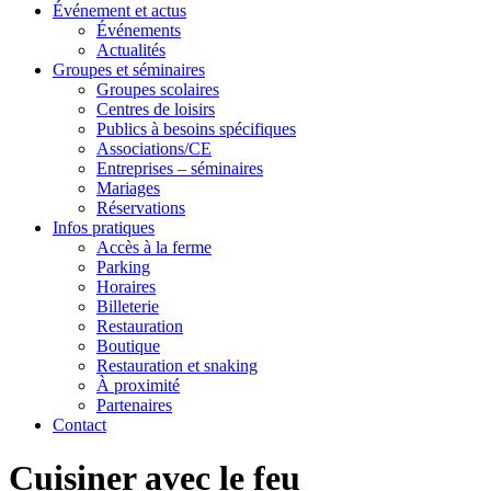
Événement et actus
Événements
Actualités
Groupes et séminaires
Groupes scolaires
Centres de loisirs
Publics à besoins spécifiques
Associations/CE
Entreprises – séminaires
Mariages
Réservations
Infos pratiques
Accès à la ferme
Parking
Horaires
Billeterie
Restauration
Boutique
Restauration et snaking
À proximité
Partenaires
Contact
Cuisiner avec le feu