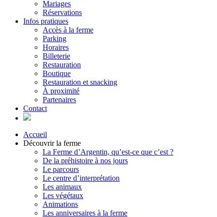
Mariages
Réservations
Infos pratiques
Accès à la ferme
Parking
Horaires
Billeterie
Restauration
Boutique
Restauration et snacking
À proximité
Partenaires
Contact
Accueil
Découvrir la ferme
La Ferme d’Argentin, qu’est-ce que c’est ?
De la préhistoire à nos jours
Le parcours
Le centre d’interprétation
Les animaux
Les végétaux
Animations
Les anniversaires à la ferme