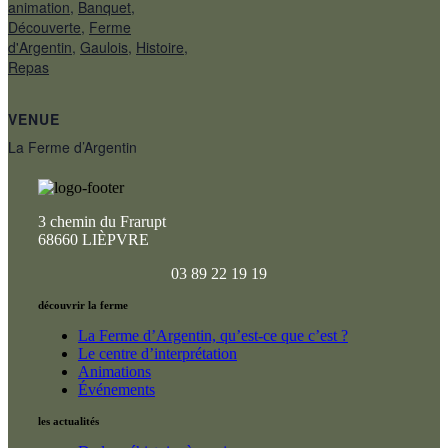
animation
,
Banquet
,
Découverte
,
Ferme
d'Argentin
,
Gaulois
,
Histoire
,
Repas
VENUE
La Ferme d’Argentin
3 chemin du Frarupt
68660 LIÈPVRE
03 89 22 19 19
découvrir la ferme
La Ferme d’Argentin, qu’est-ce que c’est ?
Le centre d’interprétation
Animations
Événements
les actualités