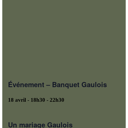
Événement – Banquet Gaulois
18 avril - 18h30
-
22h30
Un mariage Gaulois