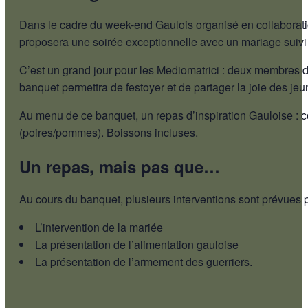
Dans le cadre du week-end Gaulois organisé en collaboration
proposera une soirée exceptionnelle avec un mariage suivi
C’est un grand jour pour les Mediomatrici : deux membres de 
banquet permettra de festoyer et de partager la joie des je
Au menu de ce banquet, un repas d’inspiration Gauloise : co
(poires/pommes). Boissons incluses.
Un repas, mais pas que…
Au cours du banquet, plusieurs interventions sont prévues p
L’intervention de la mariée
La présentation de l’alimentation gauloise
La présentation de l’armement des guerriers.