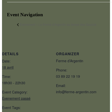
Event Navigation
Événement – La Ferme d’Argentin au temps des Gaulois
DETAILS
ORGANIZER
Ferme d’Argentin
Date:
18 avril
Phone:
03 89 22 19 19
Time:
18h30 - 22h30
Email:
info@ferme-argentin.com
Event Category:
Evenement passé
Event Tags: