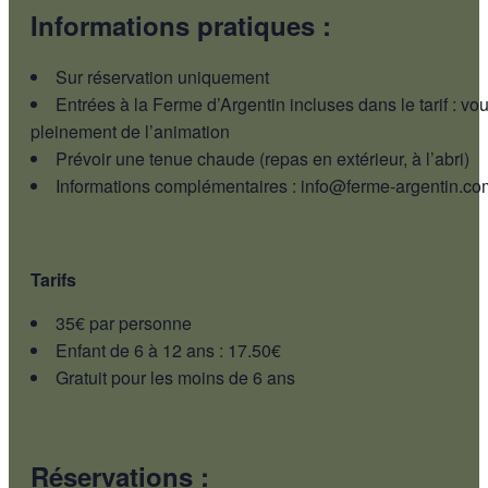
Informations pratiques :
Sur réservation uniquement
Entrées à la Ferme d’Argentin incluses dans le tarif : vo
pleinement de l’animation
Prévoir une tenue chaude (repas en extérieur, à l’abri)
Informations complémentaires : info@ferme-argentin.co
Tarifs
35€ par personne
Enfant de 6 à 12 ans : 17.50€
Gratuit pour les moins de 6 ans
Réservations :