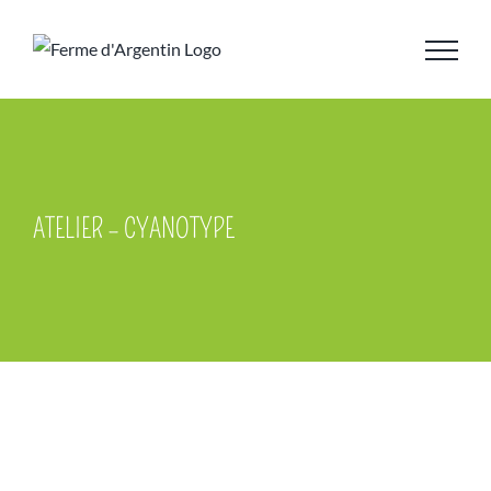
Skip
to
content
ATELIER – CYANOTYPE