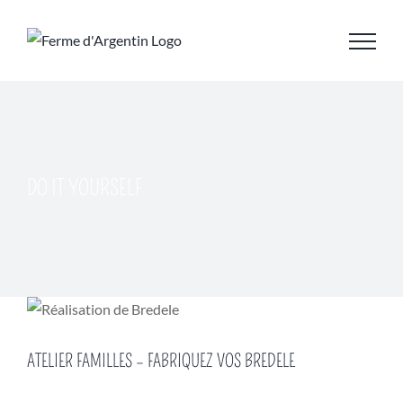
Skip
to
content
DO IT YOURSELF
ATELIER FAMILLES – FABRIQUEZ VOS BREDELE