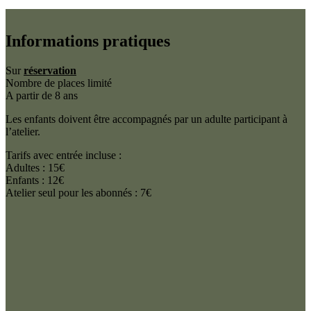
Informations pratiques
Sur
réservation
Nombre de places limité
A partir de 8 ans
Les enfants doivent être accompagnés par un adulte participant à
l’atelier.
Tarifs avec entrée incluse :
Adultes : 15€
Enfants : 12€
Atelier seul pour les abonnés : 7€