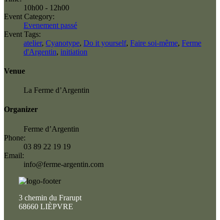
10h00 - 12h00
Event Category:
Evenement passé
Event Tags:
atelier
,
Cyanotype
,
Do it yourself
,
Faire soi-même
,
Ferme
d'Argentin
,
initiation
Venue
La Ferme d’Argentin
Organizer
Ferme d’Argentin
Phone:
03 89 22 19 19
Email:
info@ferme-argentin.com
3 chemin du Frarupt
68660 LIÈPVRE