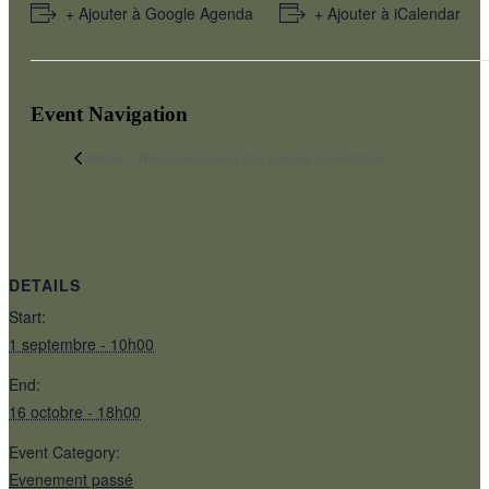
+ Ajouter à Google Agenda
+ Ajouter à iCalendar
Event Navigation
Atelier – Reconnaissance des plantes comestibles
DETAILS
Start:
1 septembre - 10h00
End:
16 octobre - 18h00
Event Category:
Evenement passé