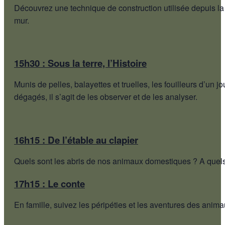
Découvrez une technique de construction utilisée depuis la pr
mur.
15h30 : Sous la terre, l’Histoire
Munis de pelles, balayettes et truelles, les fouilleurs d’un 
dégagés, il s’agit de les observer et de les analyser.
16h15 : De l’étable au clapier
Quels sont les abris de nos animaux domestiques ? A quels
17h15 : Le conte
En famille, suivez les péripéties et les aventures des animau