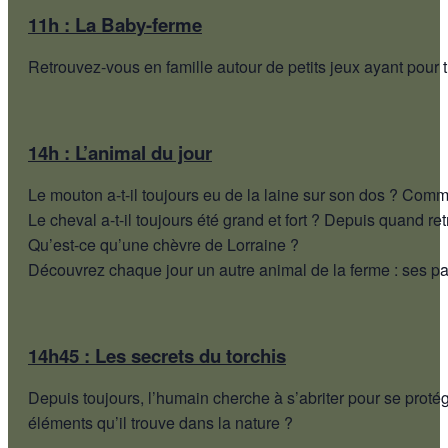
11h : La Baby-ferme
Retrouvez-vous en famille autour de petits jeux ayant pour 
14h :
L’animal du jour
Le mouton a-t-il toujours eu de la laine sur son dos ? Comme
Le cheval a-t-il toujours été grand et fort ? Depuis quand r
Qu’est-ce qu’une chèvre de Lorraine ?
Découvrez chaque jour un autre animal de la ferme : ses part
14h45 : Les secrets du torchis
Depuis toujours, l’humain cherche à s’abriter pour se prot
éléments qu’il trouve dans la nature ?