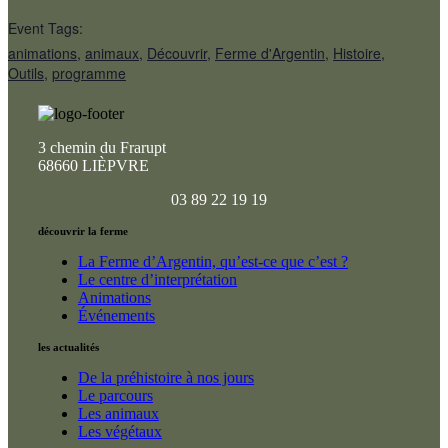
Event Tags:
animations
,
animaux
,
Découvrir
,
Ferme d'Argentin
,
Histoire
,
Outils
,
programme
3 chemin du Frarupt
68660 LIÈPVRE
03 89 22 19 19
découvrir la ferme
La Ferme d’Argentin, qu’est-ce que c’est ?
Le centre d’interprétation
Animations
Événements
les actualités
De la préhistoire à nos jours
Le parcours
Les animaux
Les végétaux