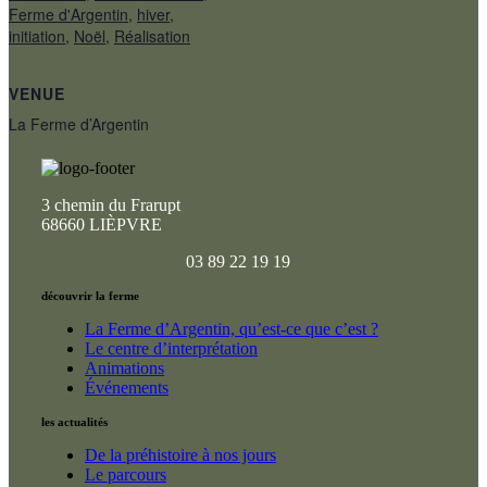
Ferme d'Argentin
,
hiver
,
initiation
,
Noël
,
Réalisation
VENUE
La Ferme d’Argentin
3 chemin du Frarupt
68660 LIÈPVRE
03 89 22 19 19
découvrir la ferme
La Ferme d’Argentin, qu’est-ce que c’est ?
Le centre d’interprétation
Animations
Événements
les actualités
De la préhistoire à nos jours
Le parcours