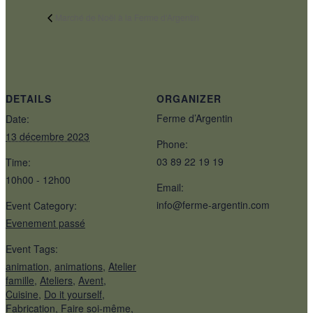
Marché de Noël à la Ferme d’Argentin
DETAILS
ORGANIZER
Ferme d’Argentin
Date:
13 décembre 2023
Phone:
03 89 22 19 19
Time:
10h00 - 12h00
Email:
info@ferme-argentin.com
Event Category:
Evenement passé
Event Tags:
animation
,
animations
,
Atelier
famille
,
Ateliers
,
Avent
,
Cuisine
,
Do it yourself
,
Fabrication
,
Faire soi-même
,