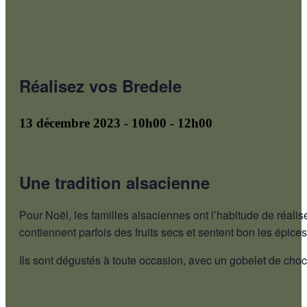
Réalisez vos Bredele
13 décembre 2023 - 10h00
-
12h00
Une tradition alsacienne
Pour Noël, les familles alsaciennes ont l’habitude de réalis
contiennent parfois des fruits secs et sentent bon les épice
Ils sont dégustés à toute occasion, avec un gobelet de ch