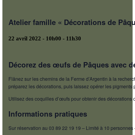
Atelier famille « Décorations de Pâq
22 avril 2022 - 10h00
-
11h30
Décorez des œufs de Pâques avec de
Flânez sur les chemins de la Ferme d’Argentin à la recherch
préparez les décorations, puis laissez opérer les pigments
Utilisez des coquilles d’œufs pour obtenir des décorations o
Informations pratiques
Sur réservation au 03 89 22 19 19 – Limité à 10 personnes