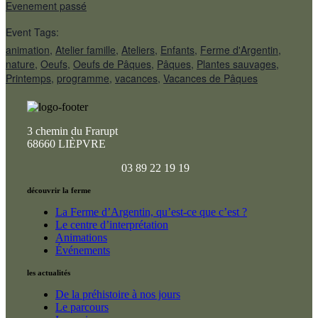
Evenement passé
Event Tags:
animation
,
Atelier famille
,
Ateliers
,
Enfants
,
Ferme d'Argentin
,
nature
,
Oeufs
,
Oeufs de Pâques
,
Pâques
,
Plantes sauvages
,
Printemps
,
programme
,
vacances
,
Vacances de Pâques
3 chemin du Frarupt
68660 LIÈPVRE
03 89 22 19 19
découvrir la ferme
La Ferme d’Argentin, qu’est-ce que c’est ?
Le centre d’interprétation
Animations
Événements
les actualités
De la préhistoire à nos jours
Le parcours