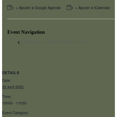
+ Ajouter à Google Agenda
+ Ajouter à iCalendar
Event Navigation
Atelier famille « Décorations de Pâques nature »
DETAILS
Date:
22 avril 2022
Time:
10h00 - 11h30
Event Category: